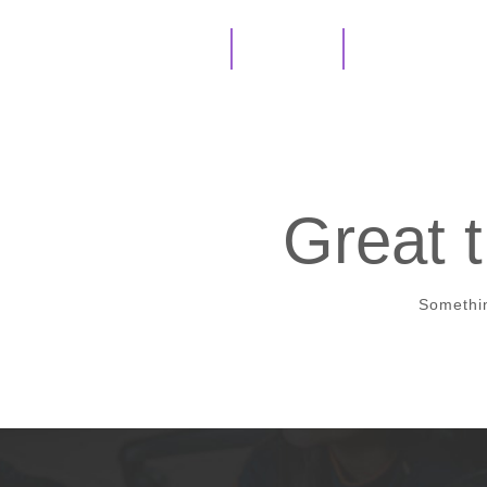
Inicio
Conócenos
Great t
Somethin