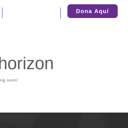
Dona Aquí
Nuestro Directorio
 horizon
ing soon!